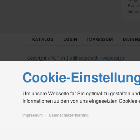
Beach
Sie e
KATALOG
LOGIN
IMPRESSUM
DATEN
Copyright i-POT.ch |
adiheutschi.ch - webdesign
Cookie-Einstellun
Um unsere Webseite für Sie optimal zu gestalten und
Informationen zu den von uns eingesetzten Cookies 
Impressum
|
Datenschutzerklärung