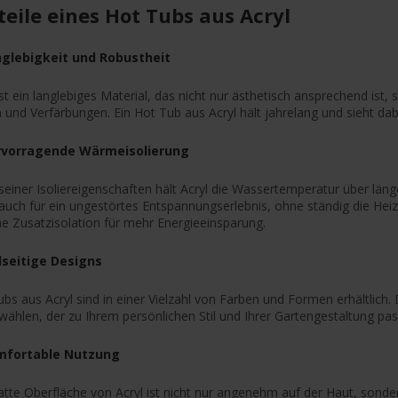
teile eines Hot Tubs aus Acryl
nglebigkeit und Robustheit
ist ein langlebiges Material, das nicht nur ästhetisch ansprechend is
 und Verfärbungen. Ein Hot Tub aus Acryl hält jahrelang und sieht dab
rvorragende Wärmeisolierung
einer Isoliereigenschaften hält Acryl die Wassertemperatur über länger
 auch für ein ungestörtes Entspannungserlebnis, ohne ständig die Hei
ne Zusatzisolation für mehr Energieeinsparung.
elseitige Designs
bs aus Acryl sind in einer Vielzahl von Farben und Formen erhältlich
ählen, der zu Ihrem persönlichen Stil und Ihrer Gartengestaltung pas
mfortable Nutzung
latte Oberfläche von Acryl ist nicht nur angenehm auf der Haut, son