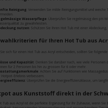
nfte Reinigung
: Verwenden Sie milde Reinigungsmittel und weiche
rmeiden.
egelmässige Wasserpflege
: Überprüfen Sie regelmässig den pH-W
sserqualität zu gewährleisten.
bdeckung nutzen
: Schützen Sie Ihren Hot Tub mit einer Abdeckung
wahlkriterien für Ihren Hot Tub aus Acr
ie sich für einen Hot Tub aus Acryl entscheiden, sollten Sie folgende
össe und Kapazität
: Denken Sie darüber nach, wie viele Personen 
einen für 2 Personen bis hin zu grossen für 6 oder mehr.
usstattungsmerkmale
: Achten Sie auf Funktionen wie Massagedü
r Hotpot-Erlebnis verbessern.
ergieeffizienz
: Überprüfen Sie die Energieeffizienzklasse, um langf
pot aus Kunststoff direkt in der Sch
t Tub aus Acryl ist die perfekte Ergänzung für Ihr Zuhause, wenn Sie
ebigkeit, hervorragenden Wärmeisolierung und ansprechendem Design i