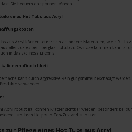
, dass Sie bequem entspannen können.
eile eines Hot Tubs aus Acryl
haffungskosten
bs aus Acryl können teurer sein als andere Materialien, wie z.B. Holz 
 ausfallen, da es bei Fiberglas Hottub zu Osmose kommen kann ist die
ition in das Wellness-Erlebnis.
kalienempfindlichkeit
erfläche kann durch aggressive Reinigungsmittel beschädigt werden. D
 Produkte verwenden.
er
 Acryl robust ist, können Kratzer sichtbar werden, besonders bei du
heidend, um Ihren Hotpot in Top-Zustand zu halten.
ps zur Pflege eines Hot Tubs aus Acryl