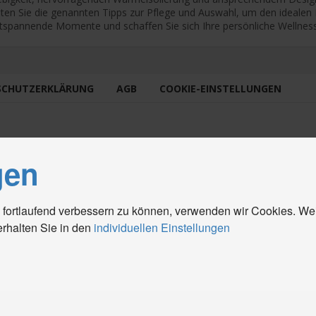
ten Sie die genannten Tipps zur Pflege und Auswahl, um den idealen H
ntspannende Momente und schaffen Sie sich Ihre persönliche Wellness
SCHUTZERKLÄRUNG
AGB
COOKIE-EINSTELLUNGEN
gen
 fortlaufend verbessern zu können, verwenden wir Cookies. We
erhalten Sie in den
individuellen Einstellungen