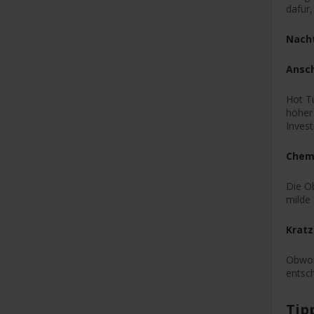
dafür
Nacht
Ansc
Hot Tu
höher
Invest
Chemi
Die Ob
milde
Kratz
Obwohl
entsc
Tip