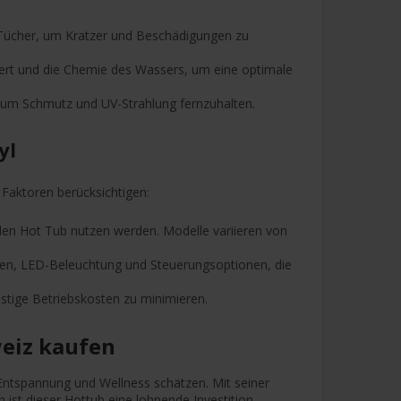
 Tücher, um Kratzer und Beschädigungen zu
ert und die Chemie des Wassers, um eine optimale
, um Schmutz und UV-Strahlung fernzuhalten.
yl
 Faktoren berücksichtigen:
den Hot Tub nutzen werden. Modelle variieren von
sen, LED-Beleuchtung und Steuerungsoptionen, die
ristige Betriebskosten zu minimieren.
weiz kaufen
 Entspannung und Wellness schätzen. Mit seiner
st dieser Hottub eine lohnende Investition.