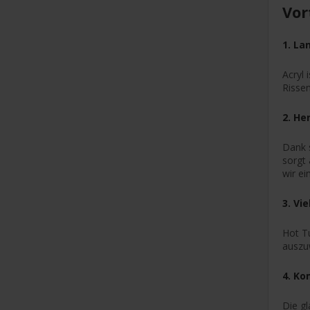
Vor
1. La
Acryl 
Rissen
2. He
Dank s
sorgt
wir ei
3. Vi
Hot Tu
auszuw
4. Ko
Die g