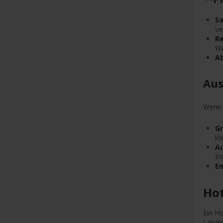
Sa
ve
R
Wa
A
Aus
Wenn S
Gr
kl
A
Ih
En
Hot
Ein Ho
Langl