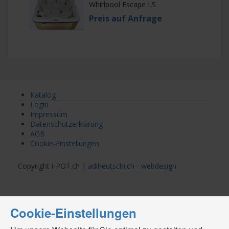
Whirlpool Escape LS
Preis auf Anfrage
Katalog
Login
Impressum
Datenschutzerklärung
AGB
Cookie-Einstellungen
Copyright i-POT.ch |
adiheutschi.ch - webdesign
Cookie-Einstellungen