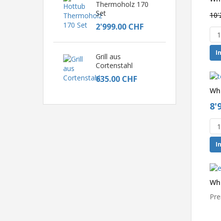
Thermoholz 170
Set
10'
2'999.00 CHF
I
Grill aus
Cortenstahl
635.00 CHF
Whi
8'
I
Whi
Pre