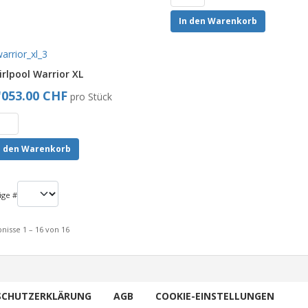
In den Warenkorb
rlpool Warrior XL
'053.00 CHF
pro Stück
n den Warenkorb
ige #
nisse 1 – 16 von 16
SCHUTZERKLÄRUNG
AGB
COOKIE-EINSTELLUNGEN