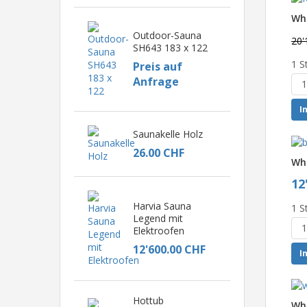
Whi
Outdoor-Sauna
20'
SH643 183 x 122
1 S
Preis auf
Anfrage
I
Saunakelle Holz
26.00 CHF
Whi
12
Harvia Sauna
1 S
Legend mit
Elektroofen
12'600.00 CHF
I
Hottub
Whi