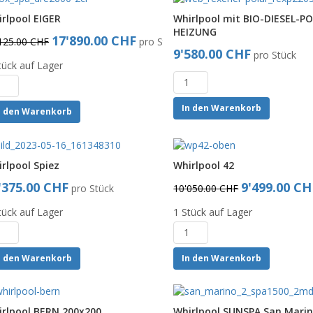
rlpool EIGER
Whirlpool mit BIO-DIESEL-P
HEIZUNG
17'890.00 CHF
125.00 CHF
pro Stück
9'580.00 CHF
pro Stück
tück auf Lager
In den Warenkorb
n den Warenkorb
rlpool Spiez
Whirlpool 42
'375.00 CHF
9'499.00 CH
pro Stück
10'050.00 CHF
tück auf Lager
1 Stück auf Lager
n den Warenkorb
In den Warenkorb
rlpool BERN 200x200
Whirlpool SUNSPA San Marin